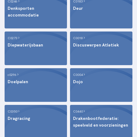
C0246
C0183
Denksporten
Deur
accommodatie
C0273
C0018
Diepwaterijsbaan
Discuswerpen Atletiek
c0296
C0004
Doelpalen
Dojo
C0350
C0440
Dragracing
Drakenbootfederatie:
speelveld en voorzieningen