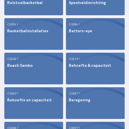
Rolstoelbasketbal
Speelveldinrichting
C0096
C0386
Basketbalinstallaties
Batters-eye
C0342
C0215
Beach Sambo
Behoefte & capaciteit
C0063
C0387
Behoefte en capaciteit
Beregening
C0006
C0397