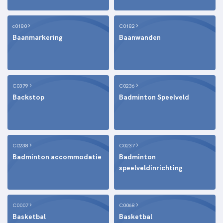
c0180
C0182
Baanmarkering
Baanwanden
C0379
C0236
Backstop
Badminton Speelveld
C0238
C0237
Badminton accommodatie
Badminton
speelveldinrichting
C0007
C0068
Basketbal
Basketbal