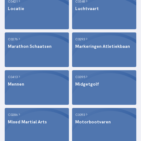
C0421
C0348
Locatie
Luchtvaart
C0276
C0293
Marathon Schaatsen
Markeringen Atletiekbaan
C0413
C0395
Mennen
Midgetgolf
C0286
C0093
Mixed Martial Arts
Motorbootvaren