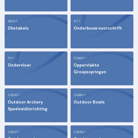
0334
O1
Obstakels
Onderbouw voorschrift
F2
C0432
Ondervloer
Oppervlakte
Groepsspringen
C0250
C0089
Outdoor Archery
Outdoor Bowls
Speelveldinrichting
C0251
C0252