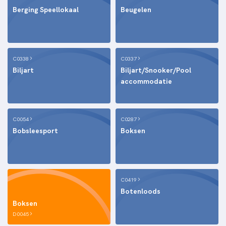
Berging Speellokaal
Beugelen
C0338
C0337
Biljart
Biljart/Snooker/Pool
accommodatie
C0054
C0287
Bobsleesport
Boksen
C0419
Botenloods
Boksen
D0045