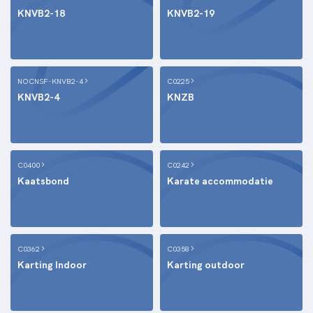
KNVB2-18
KNVB2-19
NOCNSF-KNVB2-4
C0225
KNVB2-4
KNZB
C0400
C0242
Kaatsbond
Karate accommodatie
C0362
C0358
Karting Indoor
Karting outdoor