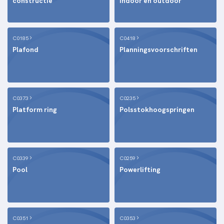
constructie
indoor en outdoor
C0185
C0418
Plafond
Planningsvoorschriften
C0373
C0235
Platform ring
Polsstokhoogspringen
C0339
C0259
Pool
Powerlifting
C0351
C0353