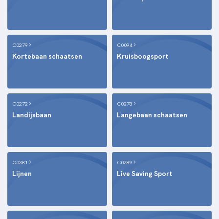
C0279
C0094
Kortebaan schaatsen
Kruisboogsport
C0272
C0278
Landijsbaan
Langebaan schaatsen
C0381
C0289
Lijnen
Live Saving Sport