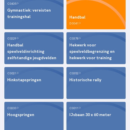
C0435
Gymnastiek: vereisten
trainingshal
Handbal
D0041
C0229
C0378
Handbal
Hekwerk voor
speelveldinrichting
speelveldbegrenzing en
zelfstandige jeugdvelden
hekwerk voor training
C0021
C0352
Hinkstapspringen
Historische rally
C0233
C0011
Hoogspringen
IJsbaan 30 x 60 meter