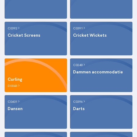
C0392
C0391
Cricket Screens
Cricket Wickets
C0248
Dammen accommodatie
Curling
D0048
C0401
C0396
Dansen
Darts