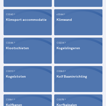
C0343
c0344
Klimsport accommodatie
Klimwand
C0346
C0234
Klootschieten
Kogelslingeren
C0013
C0060
Kogelstoten
Kolf Baaninrichting
C0061
C0078
Kolfbanen
Korfbalpalen