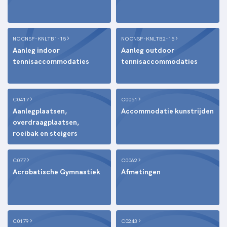
NOCNSF-KNLTB1-15
NOCNSF-KNLTB2-15
Aanleg indoor
Aanleg outdoor
tennisaccommodaties
tennisaccommodaties
C0417
C0051
Aanlegplaatsen,
Accommodatie kunstrijden
overdraagplaatsen,
roeibak en steigers
C077
C0062
Acrobatische Gymnastiek
Afmetingen
C0179
C0243