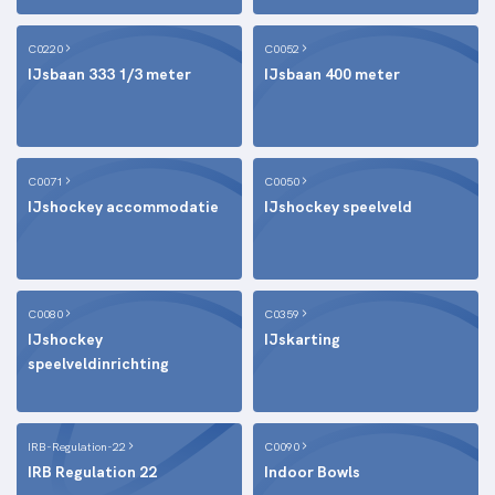
C0220
C0052
IJsbaan 333 1/3 meter
IJsbaan 400 meter
C0071
C0050
IJshockey accommodatie
IJshockey speelveld
C0080
C0359
IJshockey
IJskarting
speelveldinrichting
IRB-Regulation-22
C0090
IRB Regulation 22
Indoor Bowls