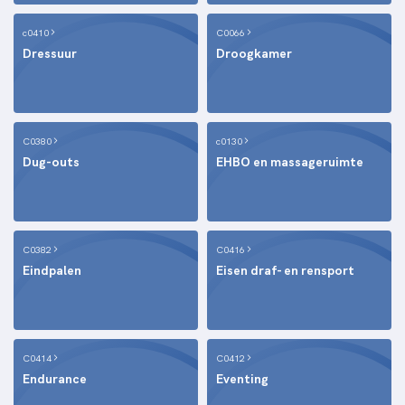
c0410
C0066
Dressuur
Droogkamer
C0380
c0130
Dug-outs
EHBO en massageruimte
C0382
C0416
Eindpalen
Eisen draf- en rensport
C0414
C0412
Endurance
Eventing