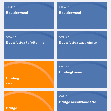
c0345
C0345
Boulderwand
Boulderwand
C0224
C0116
Bouwfysica tafeltennis
Bouwfysica zaalruimte
C0079
Bowlingbanen
Bowling
D0046
C0265
Bridge accommodatie
Bridge