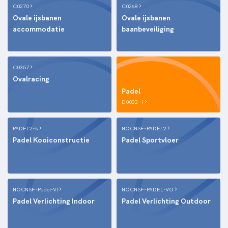
C0270
C0268
Ovale ijsbanen
Ovale ijsbanen
accommodatie
baanbeveiliging
C0357
Ovalracing
Padel
D0032-1
PADEL2-k
NOCNSF-PADEL2
Padel Kooiconstructie
Padel Sportvloer
NOCNSF-Padel-VI
NOCNSF-PADEL-VO
Padel Verlichting Indoor
Padel Verlichting Outdoor