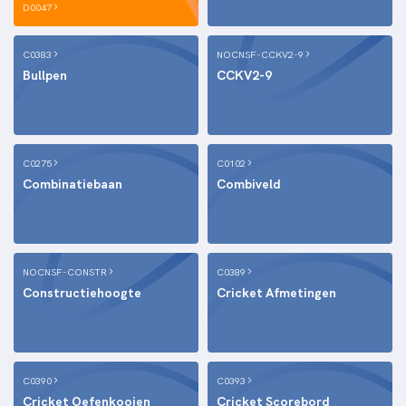
D0047
C0383
NOCNSF-CCKV2-9
Bullpen
CCKV2-9
C0275
C0102
Combinatiebaan
Combiveld
NOCNSF-CONSTR
C0389
Constructiehoogte
Cricket Afmetingen
C0390
C0393
Cricket Oefenkooien
Cricket Scorebord