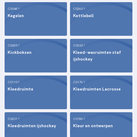
C0048
C0263
Kegelen
Kettlebell
C0285
C0203
Kickboksen
Kleed- wasruimten staf
ijshockey
C0110
C0176
Kleedruimte
Kleedruimten Lacrosse
C0201
C0186
Kleedruimten ijshockey
Kleur en ontwerpen