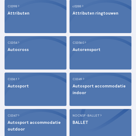
C0398
c0288
Attributen
Attributen ringtouwen
C0354
C03560
Autocross
Autorensport
C0361
C0349
Autosport
Autosport accommodatie
indoor
C0347
NOCNSF-BALLET
Autosport accommodatie
BALLET
outdoor