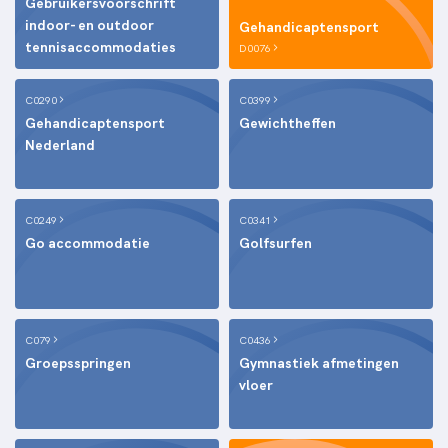
Gebruikersvoorschrift
indoor- en outdoor
Gehandicaptensport
tennisaccommodaties
D0076
C0290
C0399
Gehandicaptensport
Gewichtheffen
Nederland
C0249
C0341
Go accommodatie
Golfsurfen
C079
C0436
Groepsspringen
Gymnastiek afmetingen
vloer