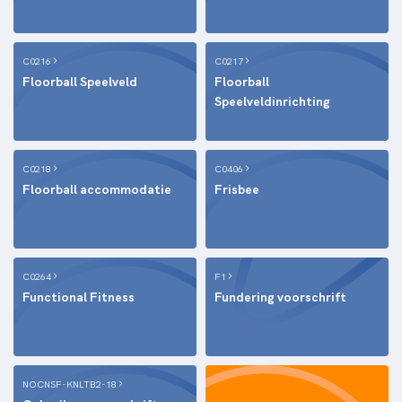
C0216
C0217
Floorball Speelveld
Floorball
Speelveldinrichting
C0218
C0406
Floorball accommodatie
Frisbee
C0264
F1
Functional Fitness
Fundering voorschrift
NOCNSF-KNLTB2-18