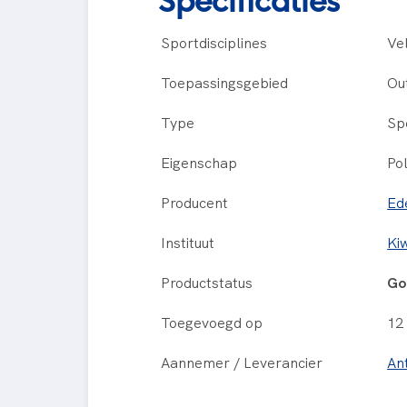
Sportdisciplines
Ve
Toepassingsgebied
Ou
Type
Sp
Eigenschap
Pol
Producent
Ed
Instituut
Ki
Productstatus
Go
Toegevoegd op
12
Aannemer / Leverancier
An