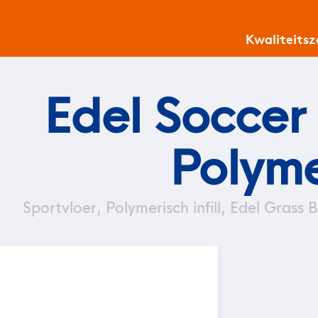
Kwaliteits
Edel Soccer
Polymer
Sportvloer, Polymerisch infill, Edel Grass B