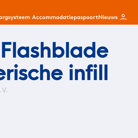
zorgsysteem
Accommodatiepaspoort
Nieuws
 Flashblade
ische infill
.V.