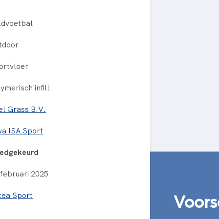
ldvoetbal
tdoor
ortvloer
ymerisch infill
el Grass B.V.
wa ISA Sport
edgekeurd
 februari 2025
Voors
tea Sport