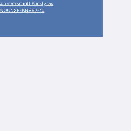
sch voorschrift Kunstgras
d NOCNSF-KNVB2-15