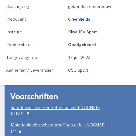
Beschrijving
gebonden onderbouw
Producent
Greenfields
Instituut
Kiwa ISA Sport
Productstatus
Goedgekeurd
Toegevoegd op
17 juli 2023
Aannemer / Leverancier
CSC Sport
Voorschriften
Sporttechnische norm Handbalveld NOCNSF-
NHV2-15
Materiaaltechnische norm Open asfalt NOCNSF-
M1.a