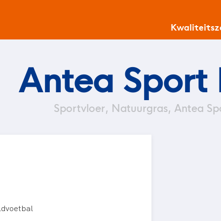
Kwaliteits
Antea Sport
Sportvloer, Natuurgras, Antea Sp
ldvoetbal