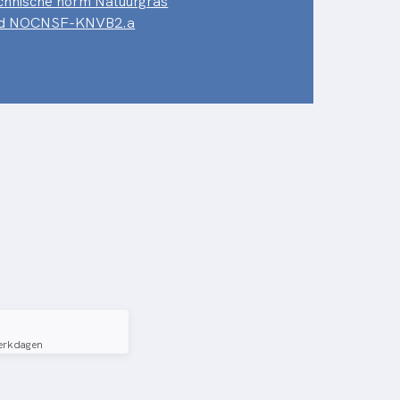
chnische norm Natuurgras
eld NOCNSF-KNVB2.a
erkdagen