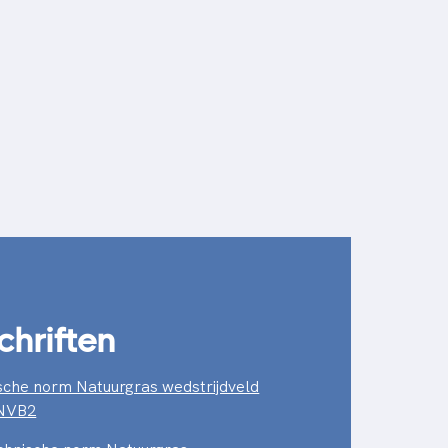
chriften
sche norm Natuurgras wedstrijdveld
NVB2