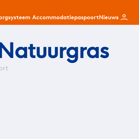
zorgsysteem
Accommodatiepaspoort
Nieuws
 Natuurgras
ort