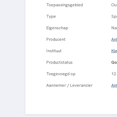
Toepassingsgebied
Ou
Type
Sp
Eigenschap
Na
Producent
An
Instituut
Ki
Productstatus
Go
Toegevoegd op
12
Aannemer / Leverancier
An