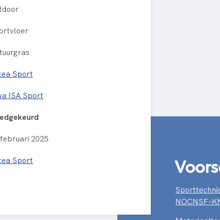
tdoor
ortvloer
tuurgras
tea Sport
wa ISA Sport
edgekeurd
 februari 2025
Voors
tea Sport
Sporttechni
NOCNSF-K