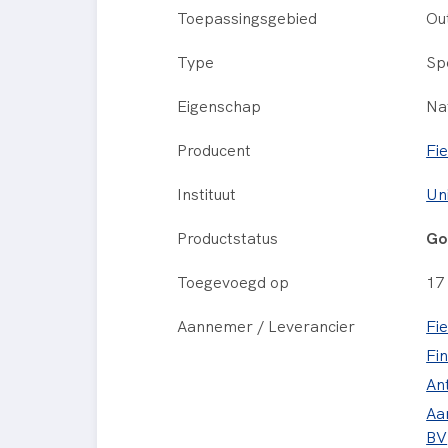
Toepassingsgebied
Ou
Type
Sp
Eigenschap
Nat
Producent
Fi
Instituut
Un
Productstatus
Go
Toegevoegd op
17
Aannemer / Leverancier
Fi
Fin
An
Aa
BV