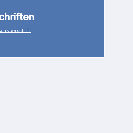
chriften
ch voorschrift