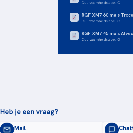
Duurzaamheidslabel
:
G
RGF XM7 60 mais Troce
Duurzaamheidslabel
:
G
RGF XM7 45 mais Alve
Duurzaamheidslabel
:
G
Heb je een vraag?
Mail
Chat