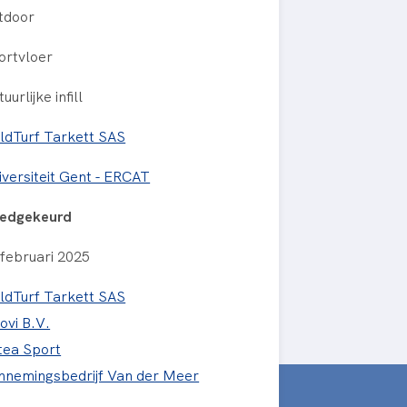
tdoor
ortvloer
uurlijke infill
eldTurf Tarkett SAS
iversiteit Gent - ERCAT
edgekeurd
 februari 2025
eldTurf Tarkett SAS
ovi B.V.
tea Sport
nnemingsbedrijf Van der Meer