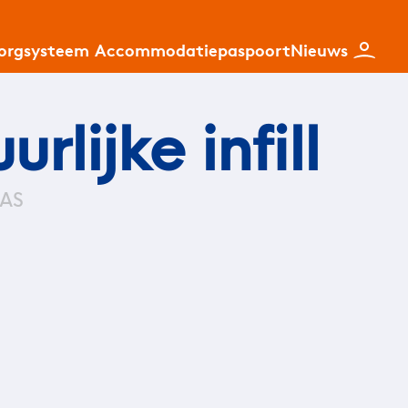
zorgsysteem
Accommodatiepaspoort
Nieuws
lijke infill
SAS