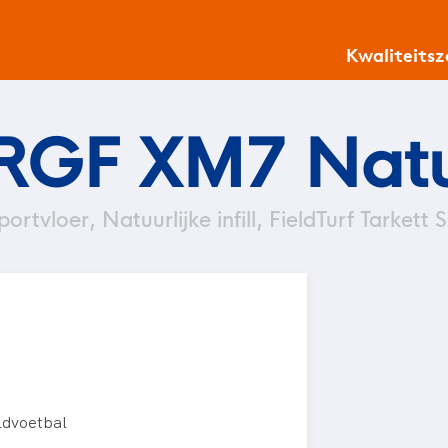
Kwaliteits
 RGF XM7 Natuur
portvloer, Natuurlijke infill, FieldTurf Tarkett 
ldvoetbal