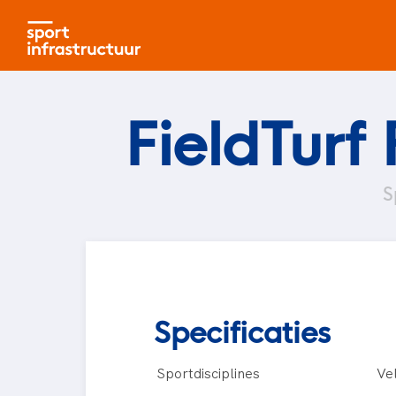
FieldTurf
S
Specificaties
Sportdisciplines
Ve