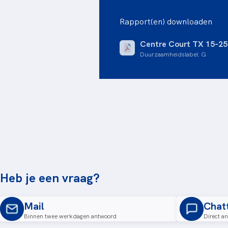
Rapport(en) downloaden
Centre Court TX 15-2
Duurzaamheidslabel
:
G
Heb je een vraag?
Mail
Chat
Binnen twee werkdagen antwoord
Direct a