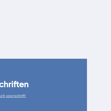
chriften
ch voorschrift