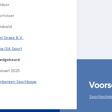
tdoor
ortvloer
ndveld
el Grass B.V.
wa ISA Sport
edgekeurd
anuari 2025
Voors
jnbergen Sportbouw
Sporttechnis