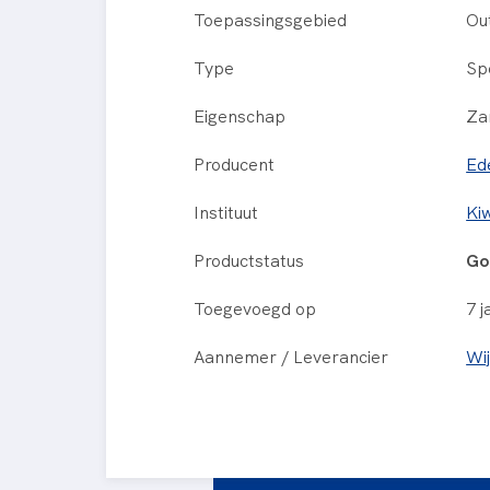
Toepassingsgebied
Ou
Type
Sp
Eigenschap
Za
Producent
Ed
Instituut
Ki
Productstatus
Go
Toegevoegd op
7 j
Aannemer / Leverancier
Wi