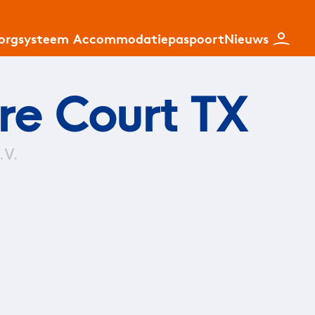
zorgsysteem
Accommodatiepaspoort
Nieuws
re Court TX
.V.