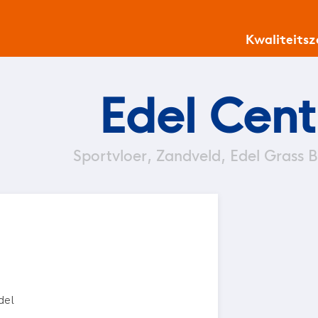
Kwaliteits
Edel Cent
Sportvloer, Zandveld, Edel Grass B
del