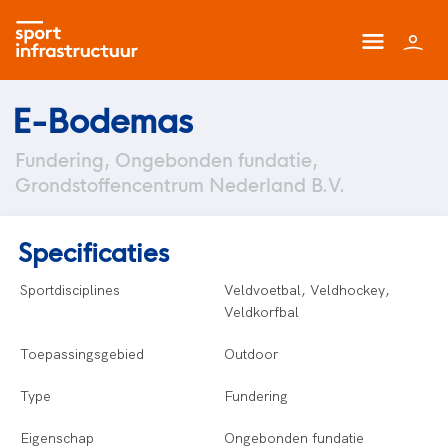
E-Bodemas
Fundering, Ongebonden fundatie,
Grondstoffencentrum Nederland B.V.
Specificaties
Sportdisciplines
Veldvoetbal, Veldhockey,
Veldkorfbal
Toepassingsgebied
Outdoor
Type
Fundering
Eigenschap
Ongebonden fundatie