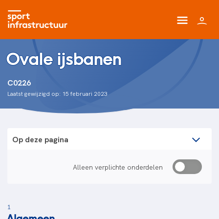
Ovale ijsbanen
C0226
Laatst gewijzigd op: 15 februari 2023
Op deze pagina
Alleen verplichte onderdelen
1
Algemeen