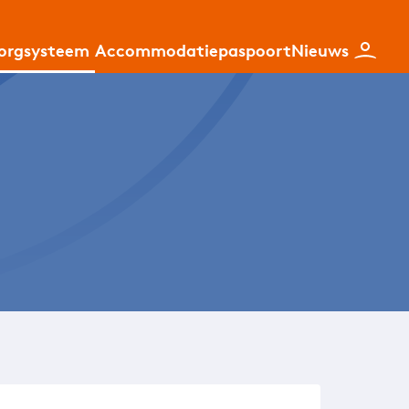
zorgsysteem
Accommodatiepaspoort
Nieuws