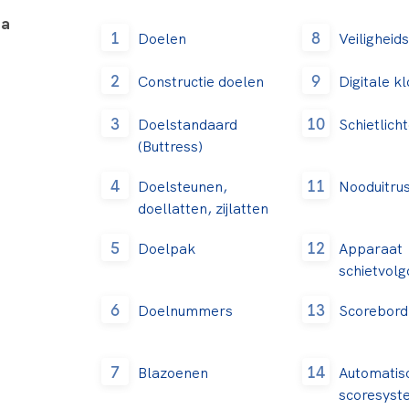
na
1
8
Doelen
Veilighei
2
9
Constructie doelen
Digitale k
3
10
Doelstandaard
Schietlich
(Buttress)
4
11
Doelsteunen,
Nooduitrus
doellatten, zijlatten
5
12
Doelpak
Apparaat
schietvolg
6
13
Doelnummers
Scorebord
7
14
Blazoenen
Automatis
scoresyst