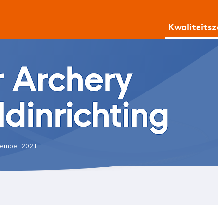
Kwaliteits
 Archery
dinrichting
ovember 2021