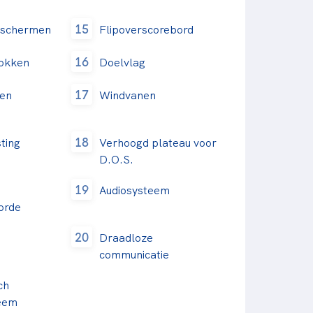
15
dsschermen
Flipoverscorebord
16
lokken
Doelvlag
17
ten
Windvanen
18
ting
Verhoogd plateau voor
D.O.S.
19
Audiosysteem
orde
20
Draadloze
communicatie
ch
eem