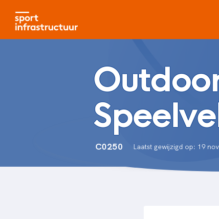
Outdoor
Speelvel
C0250
Laatst gewijzigd op: 19 n