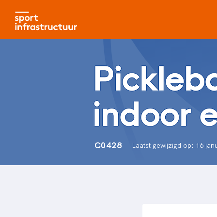
Pickleba
indoor 
C0428
Laatst gewijzigd op: 16 jan