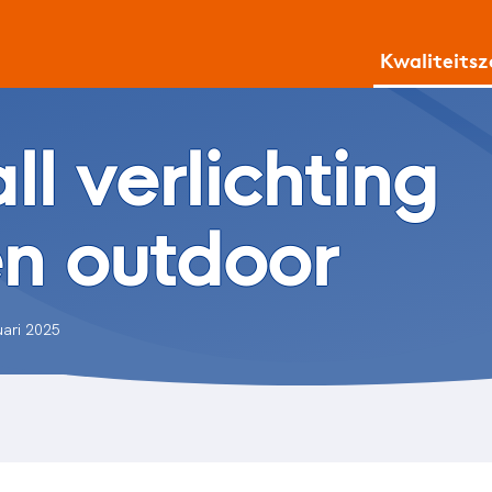
Kwaliteits
ll verlichting
en outdoor
uari 2025