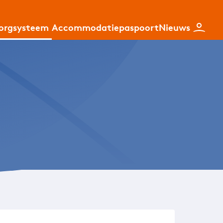
zorgsysteem
Accommodatiepaspoort
Nieuws