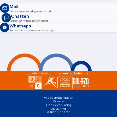
Mail
Binnen twee werkdagen antwoord
Chatten
Direct antwoord op werkdagen
Whatsapp
Binnen 2 uur antwoord op werkdagen
Sportinfrastructuur is een initiatief van
Veelgestelde vragen
Privacy
Cookieverklaring
Disclaimer
© NOC*NSF
2026