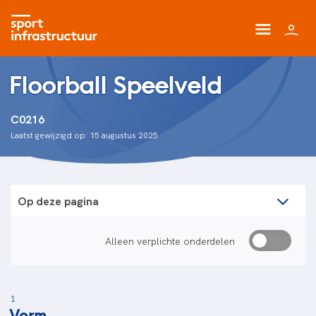
Floorball Speelveld
C0216
Laatst gewijzigd op: 15 augustus 2025
Op deze pagina
Alleen verplichte onderdelen
1
Vorm