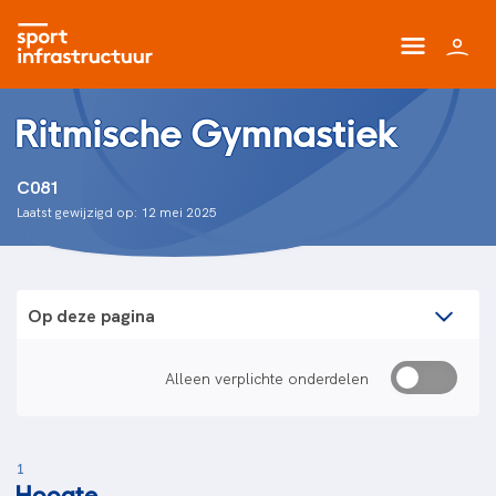
Ritmische Gymnastiek
C081
Laatst gewijzigd op: 12 mei 2025
Op deze pagina
Alleen verplichte onderdelen
1
Hoogte